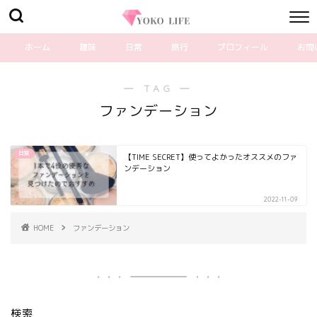
ホーム
趣味
日常
旅行
プロフィール
お問
― TAG ―
ファンデーション
日常
【TIME SECRET】使ってよかったオススメのファ
ンデーション
2022-11-09
HOME
ファンデーション
検索