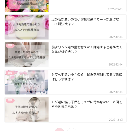
2023-05-21
美容
足の毛が濃いので小学校以来スカートが履けな
い！解決策は？
2022-12-14
美容
前よりムダ毛の量も増えた！除毛すると毛が太く
なるが対処法は？
2022-12-14
美容
とても毛深い小１の娘。悩みを解消してあげるに
はどうすれば？
2022-12-14
美容
ムダ毛に悩み子供をミュゼに行かせたい！６回で
どう効果がある？
2022-12-13