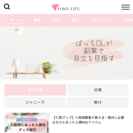
ホーム
趣味
日常
旅行
プロフィール
お問
最新記事
日常
ジャニーズ
旅行
日常
【入院グッズ】入院経験者が教える！絶対に必要
なもの＆あったら便利なアイテム