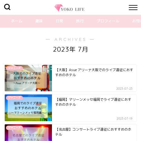
ホーム
趣味
日常
旅行
プロフィール
お問
― ARCHIVES ―
2023年 7月
ジャニーズ
【大阪】Asue アリーナ大阪でのライブ遠征におす
すめのホテル
2023-07-23
ジャニーズ
【福岡】マリーンメッセ福岡でライブ遠征におす
すめのホテル
2023-07-19
ジャニーズ
【名古屋】コンサートライブ遠征におすすめのホ
テル